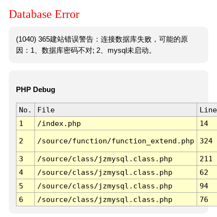
Database Error
(1040) 365建站错误警告：连接数据库失败，可能的原
因：1、数据库密码不对; 2、mysql未启动。
PHP Debug
No.
File
Line
1
/index.php
14
2
/source/function/function_extend.php
324
3
/source/class/jzmysql.class.php
211
4
/source/class/jzmysql.class.php
62
5
/source/class/jzmysql.class.php
94
6
/source/class/jzmysql.class.php
76