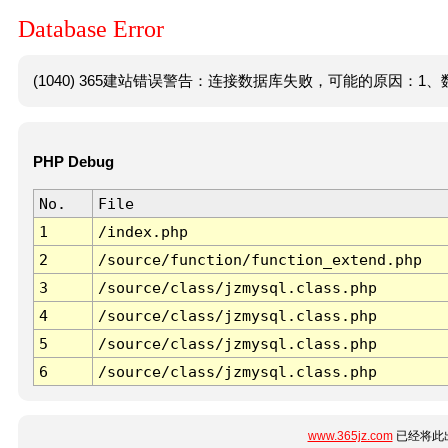
Database Error
(1040) 365建站错误警告：连接数据库失败，可能的原因：1、数
PHP Debug
No.
File
1
/index.php
2
/source/function/function_extend.php
3
/source/class/jzmysql.class.php
4
/source/class/jzmysql.class.php
5
/source/class/jzmysql.class.php
6
/source/class/jzmysql.class.php
www.365jz.com
已经将此