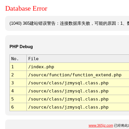
Database Error
(1040) 365建站错误警告：连接数据库失败，可能的原因：1、数
PHP Debug
No.
File
1
/index.php
2
/source/function/function_extend.php
3
/source/class/jzmysql.class.php
4
/source/class/jzmysql.class.php
5
/source/class/jzmysql.class.php
6
/source/class/jzmysql.class.php
www.365jz.com
已经将此