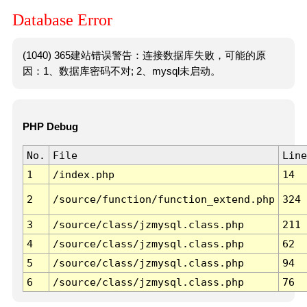
Database Error
(1040) 365建站错误警告：连接数据库失败，可能的原
因：1、数据库密码不对; 2、mysql未启动。
PHP Debug
No.
File
Line
1
/index.php
14
2
/source/function/function_extend.php
324
3
/source/class/jzmysql.class.php
211
4
/source/class/jzmysql.class.php
62
5
/source/class/jzmysql.class.php
94
6
/source/class/jzmysql.class.php
76