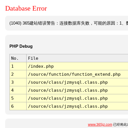
Database Error
(1040) 365建站错误警告：连接数据库失败，可能的原因：1、数
PHP Debug
No.
File
1
/index.php
2
/source/function/function_extend.php
3
/source/class/jzmysql.class.php
4
/source/class/jzmysql.class.php
5
/source/class/jzmysql.class.php
6
/source/class/jzmysql.class.php
www.365jz.com
已经将此