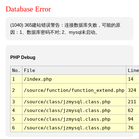
Database Error
(1040) 365建站错误警告：连接数据库失败，可能的原
因：1、数据库密码不对; 2、mysql未启动。
PHP Debug
No.
File
Line
1
/index.php
14
2
/source/function/function_extend.php
324
3
/source/class/jzmysql.class.php
211
4
/source/class/jzmysql.class.php
62
5
/source/class/jzmysql.class.php
94
6
/source/class/jzmysql.class.php
76