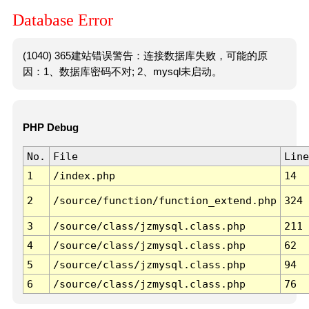
Database Error
(1040) 365建站错误警告：连接数据库失败，可能的原
因：1、数据库密码不对; 2、mysql未启动。
PHP Debug
No.
File
Line
1
/index.php
14
2
/source/function/function_extend.php
324
3
/source/class/jzmysql.class.php
211
4
/source/class/jzmysql.class.php
62
5
/source/class/jzmysql.class.php
94
6
/source/class/jzmysql.class.php
76