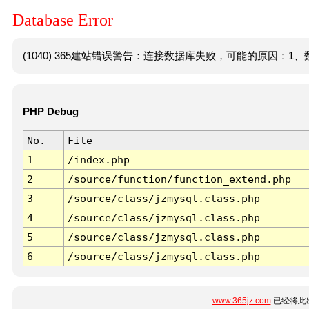
Database Error
(1040) 365建站错误警告：连接数据库失败，可能的原因：1、数
PHP Debug
No.
File
1
/index.php
2
/source/function/function_extend.php
3
/source/class/jzmysql.class.php
4
/source/class/jzmysql.class.php
5
/source/class/jzmysql.class.php
6
/source/class/jzmysql.class.php
www.365jz.com
已经将此