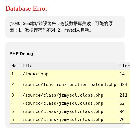
Database Error
(1040) 365建站错误警告：连接数据库失败，可能的原
因：1、数据库密码不对; 2、mysql未启动。
PHP Debug
No.
File
Line
1
/index.php
14
2
/source/function/function_extend.php
324
3
/source/class/jzmysql.class.php
211
4
/source/class/jzmysql.class.php
62
5
/source/class/jzmysql.class.php
94
6
/source/class/jzmysql.class.php
76