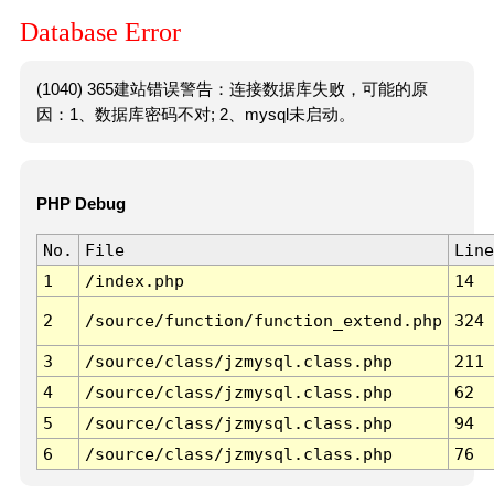
Database Error
(1040) 365建站错误警告：连接数据库失败，可能的原
因：1、数据库密码不对; 2、mysql未启动。
PHP Debug
No.
File
Line
1
/index.php
14
2
/source/function/function_extend.php
324
3
/source/class/jzmysql.class.php
211
4
/source/class/jzmysql.class.php
62
5
/source/class/jzmysql.class.php
94
6
/source/class/jzmysql.class.php
76