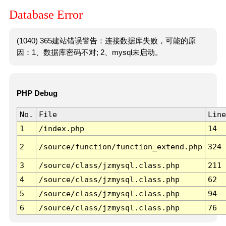
Database Error
(1040) 365建站错误警告：连接数据库失败，可能的原
因：1、数据库密码不对; 2、mysql未启动。
PHP Debug
No.
File
Line
1
/index.php
14
2
/source/function/function_extend.php
324
3
/source/class/jzmysql.class.php
211
4
/source/class/jzmysql.class.php
62
5
/source/class/jzmysql.class.php
94
6
/source/class/jzmysql.class.php
76