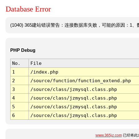
Database Error
(1040) 365建站错误警告：连接数据库失败，可能的原因：1、数
PHP Debug
No.
File
1
/index.php
2
/source/function/function_extend.php
3
/source/class/jzmysql.class.php
4
/source/class/jzmysql.class.php
5
/source/class/jzmysql.class.php
6
/source/class/jzmysql.class.php
www.365jz.com
已经将此